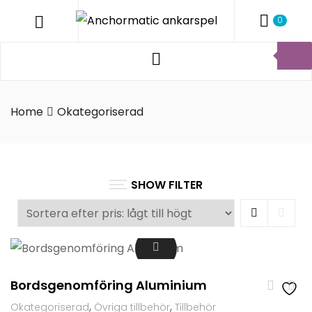
ANCHO
Menu
0
ANKARS
Products
Anchormatic
search
AB
Home
Okategoriserad
SHOW FILTER
Grid
List
Bordsgenomföring Aluminium
,
,
Okategoriserad
Övriga tillbehör
Tillbehör