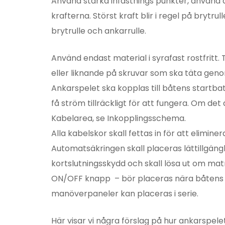
Använd starka infästnings punkter, använd 
krafterna. Störst kraft blir i regel på bryt
brytrulle och ankarrulle.
Använd endast material i syrafast rostfritt. 
eller liknande på skruvar som ska täta gen
Ankarspelet ska kopplas till båtens startbatte
få ström tillräckligt för att fungera. Om det
Kabelarea, se Inkopplingsschema.
Alla kabelskor skall fettas in för att eliminer
Automatsäkringen skall placeras lättillgäng
kortslutningsskydd och skall lösa ut om matn
ON/OFF knapp – bör placeras nära båtens m
manöverpaneler kan placeras i serie.
Här visar vi några förslag på hur ankarspel