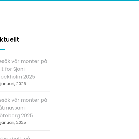
ktuellt
esök vår monter på
lt för Sjön i
tockholm 2025
 januari, 2025
esök vår monter på
åtmässan i
öteborg 2025
 januari, 2025
uli-rabatt på