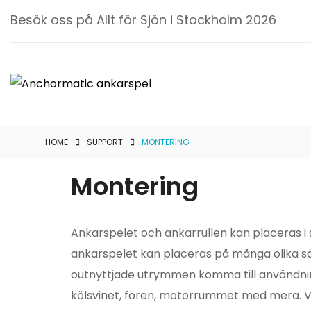
Besök oss på Allt för Sjön i Stockholm 2026
ANCHORM
ANKARSPE
HOME
SUPPORT
MONTERING
Anchormatic
AB
Montering
Montering
Ankarspelet och ankarrullen kan placeras i s
ankarspelet kan placeras på många olika sä
outnyttjade utrymmen komma till användning.
kölsvinet, fören, motorrummet med mera. V