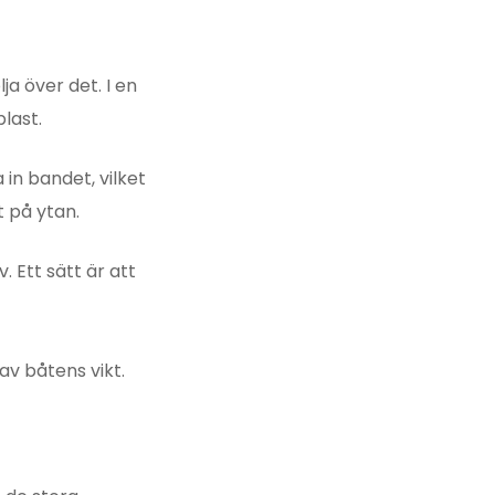
a över det. I en
plast.
in bandet, vilket
 på ytan.
. Ett sätt är att
v båtens vikt.