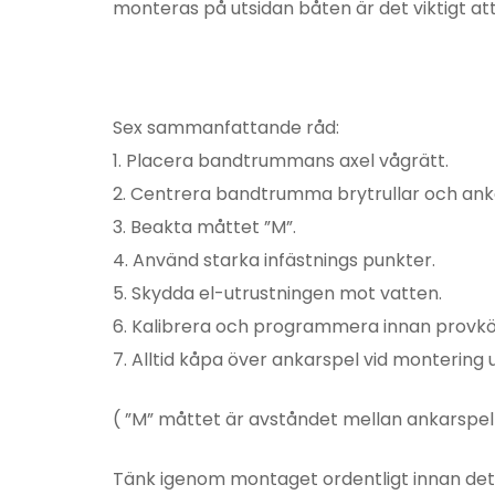
monteras på utsidan båten är det viktigt a
Sex sammanfattande råd:
1. Placera bandtrummans axel vågrätt.
2. Centrera bandtrumma brytrullar och anka
3. Beakta måttet ”M”.
4. Använd starka infästnings punkter.
5. Skydda el-utrustningen mot vatten.
6. Kalibrera och programmera innan provkö
7. Alltid kåpa över ankarspel vid montering
( ”M” måttet är avståndet mellan ankarspel
Tänk igenom montaget ordentligt innan det p