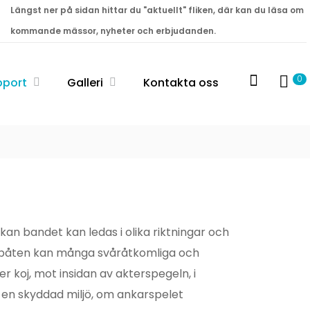
Längst ner på sidan hittar du "aktuellt" fliken, där kan du läsa om
kommande mässor, nyheter och erbjudanden.
0
pport
Galleri
Kontakta oss
kan bandet kan ledas i olika riktningar och
ti båten kan många svåråtkomliga och
 koj, mot insidan av akterspegeln, i
en skyddad miljö, om ankarspelet