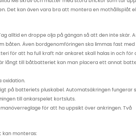
alltid M8 skruv och mutter med stora brickor som tar upp
rullen. Det kan även vara bra att montera en mothållsplåt e
Tag alltid en droppe olja på gängan så att den inte skär. 
om båten. Även bordgenomföringen ska limmas fast med S
ri för att ha full kraft när ankaret skall halas in och för
 är långt till båtbatteriet kan man placera ett annat batte
a oxidation.
ligt på batteriets pluskabel. Automatsäkringen fungerar 
ingen till ankarspelet kortsluts.
anöverreglage för att ha uppsikt över ankringen. Två
et kan monteras: