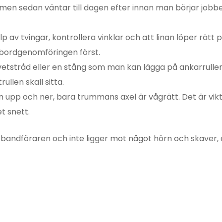
 men sedan väntar till dagen efter innan man börjar jobb
av tvingar, kontrollera vinklar och att linan löper rätt p
 bordgenomföringen först.
 svetstråd eller en stång som man kan lägga på ankarrulle
llen skall sitta.
 upp och ner, bara trummans axel är vågrätt. Det är vik
t snett.
ur bandföraren och inte ligger mot något hörn och skaver,