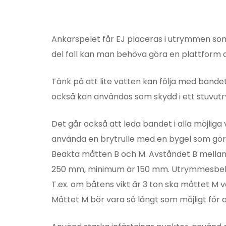
Ankarspelet får EJ placeras i utrymmen som k
del fall kan man behöva göra en plattform att
Tänk på att lite vatten kan följa med bandet
också kan användas som skydd i ett stuvutry
Det går också att leda bandet i alla möjliga vi
använda en brytrulle med en bygel som gör at
Beakta måtten B och M. Avståndet B mellan 
250 mm, minimum är 150 mm. Utrymmesbehov
T.ex. om båtens vikt är 3 ton ska måttet M
Måttet M bör vara så långt som möjligt för 