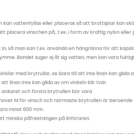
an vattenfyllas eller placeras så att brottsjöar kan skölj
 placera vinschen på., t.ex. i form av kraftig nylon eller 
 in, så man kan t.ex. använda en hängränna för att kapsla 
mme. Bandet suger ej åt sig vatten, men kan vara fuktigt
nklar med brytrullar, se bara till att inte linan kan glida av
t linan inte kan glida av om vinkeln blir tvär.
ankaret och första brytrullen bör vara
et M för vinsch och närmaste brytrullen är beroende a
 vara minst 600 mm.
att minska påfrestningen på linföraren.