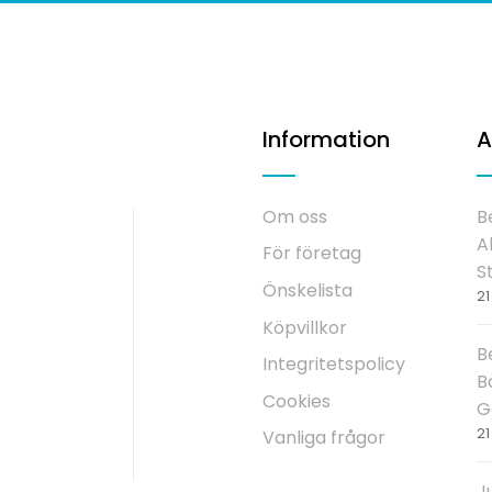
Information
A
Om oss
B
Al
För företag
S
Önskelista
21
Köpvillkor
rvice
B
Integritetspolicy
B
Cookies
G
21
Vanliga frågor
J