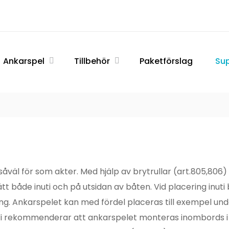
ATIC
Ankarspel
Tillbehör
Paketförslag
Su
L
åväl för som akter. Med hjälp av brytrullar (art.805,806) 
tt både inuti och på utsidan av båten. Vid placering inu
 Ankarspelet kan med fördel placeras till exempel under
i rekommenderar att ankarspelet monteras inombords i 