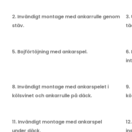
2. Invändigt montage med ankarrulle genom
3.
stäv.
tä
5. Bojförtöjning med ankarspel.
6.
in
8. Invändigt montage med ankarspelet i
9.
kölsvinet och ankarrulle på däck.
kö
11. Invändigt montage med ankarspel
12
under däck.
in