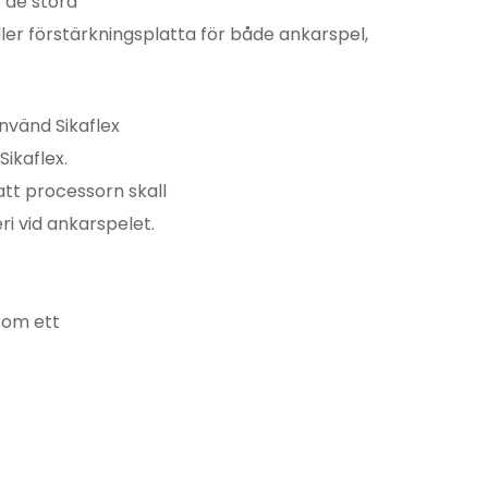
 de stora
ller förstärkningsplatta för både ankarspel,
Använd Sikaflex
ikaflex.
 att processorn skall
ri vid ankarspelet.
som ett