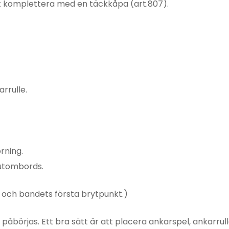
tt komplettera med en täckkåpa (art.807).
rrulle.
rning.
 utombords.
 och bandets första brytpunkt.)
åbörjas. Ett bra sätt är att placera ankarspel, ankarrul