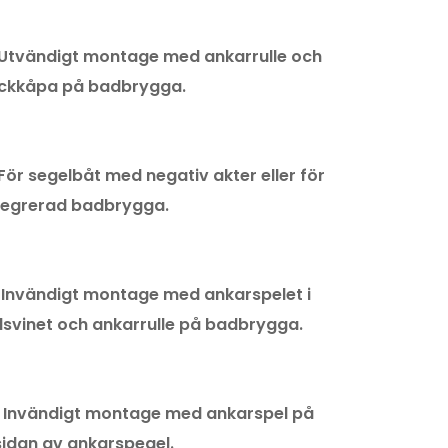
 Utvändigt montage med ankarrulle och
ckkåpa på badbrygga.
 För segelbåt med negativ akter eller för
tegrerad badbrygga.
 Invändigt montage med ankarspelet i
lsvinet och ankarrulle på badbrygga.
. Invändigt montage med ankarspel på
sidan av ankarspegel.