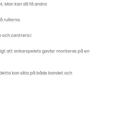
et. Man kan då få andra
å rullarna.
n och centrera i
tigt att ankarspelets gavlar monteras på en
 detta kan slita på både bandet och