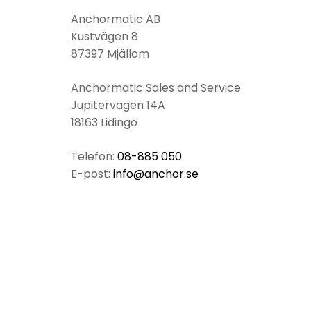
Anchormatic AB
Kustvägen 8
87397 Mjällom
Anchormatic Sales and Se
Jupitervägen 14A
18163 Lidingö
Telefon:
08-885 050
E-post:
info@anchor.se