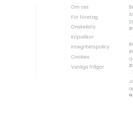
Om oss
B
Al
För företag
S
Önskelista
21
Köpvillkor
rvice
B
Integritetspolicy
B
Cookies
G
21
Vanliga frågor
J
a
19