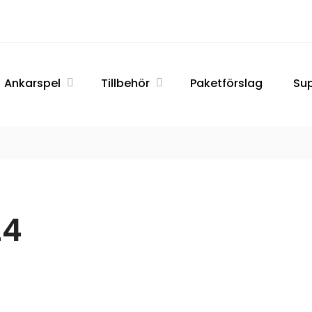
ATIC
Ankarspel
Tillbehör
Paketförslag
Su
L
24