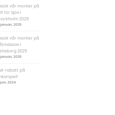
esök vår monter på
lt för Sjön i
tockholm 2025
 januari, 2025
esök vår monter på
åtmässan i
öteborg 2025
 januari, 2025
uli-rabatt på
nkarspel!
 juni, 2024