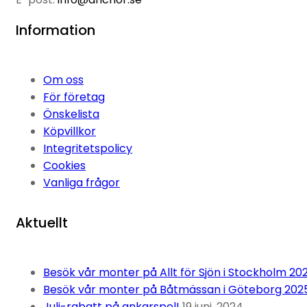
Information
Om oss
För företag
Önskelista
Köpvillkor
Integritetspolicy
Cookies
Vanliga frågor
Aktuellt
Besök vår monter på Allt för Sjön i Stockholm 20
Besök vår monter på Båtmässan i Göteborg 202
Juli-rabatt på ankarspel!
19 juni, 2024