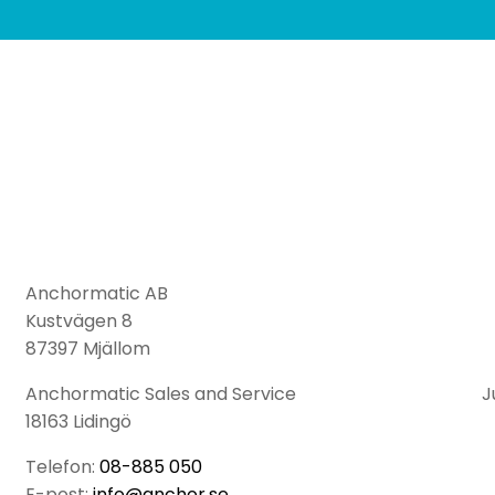
Anchormatic AB
Kustvägen 8
87397 Mjällom
Anchormatic Sales and Service Jupit
18163 Lidingö
Telefon:
08-885 050
E-post:
info@anchor.se