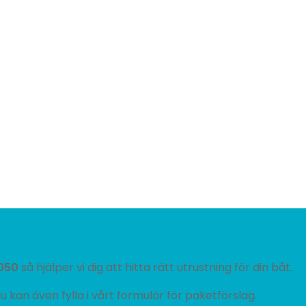
050
så hjälper vi dig att hitta rätt utrustning för din båt.
u kan även fylla i vårt formulär för paketförslag.