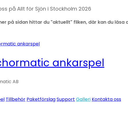
ss på Allt för Sjön i Stockholm 2026
ner på sidan hittar du "aktuellt" fliken, där kan du 
hormatic ankarspel
matic AB
el
Tillbehör
Paketförslag
Support
Galleri
Kontakta oss