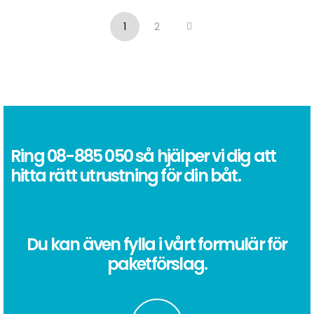
pr
1
2
lå
til
h
Ring
08-885 050
så hjälper vi dig att
hitta rätt utrustning för din båt.
Du kan även fylla i vårt formulär för
paketförslag.