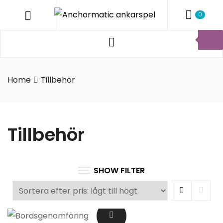
ANCHO
Menu
0
ANKARS
Products
Anchormatic
search
AB
Home
Tillbehör
Tillbehör
SHOW FILTER
Grid
List