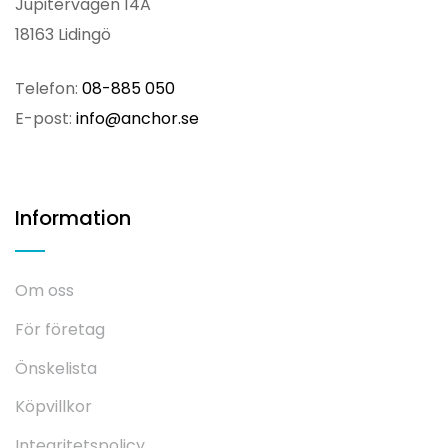
Jupitervägen 14A
18163 Lidingö
Telefon:
08-885 050
E-post:
info@anchor.se
Information
Om oss
För företag
Önskelista
Köpvillkor
Integritetspolicy