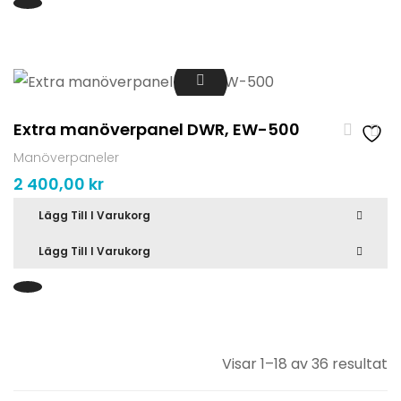
Extra manöverpanel DWR, EW-500
Manöverpaneler
2 400,00
kr
Lägg Till I Varukorg
Lägg Till I Varukorg
S
Visar 1–18 av 36 resultat
ef