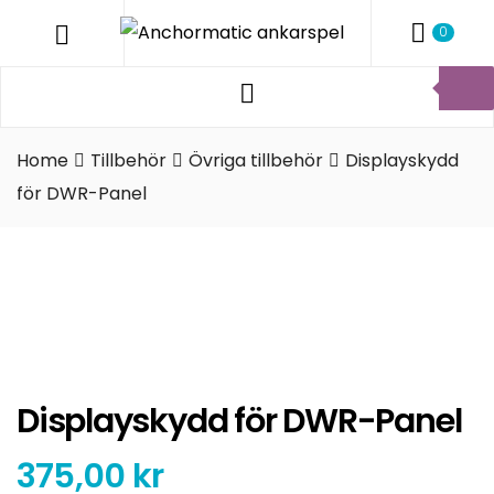
ANCHO
Menu
0
ANKARS
Products
Anchormatic
search
AB
Home
Tillbehör
Övriga tillbehör
Displayskydd
för DWR-Panel
Displayskydd för DWR-Panel
375,00
kr