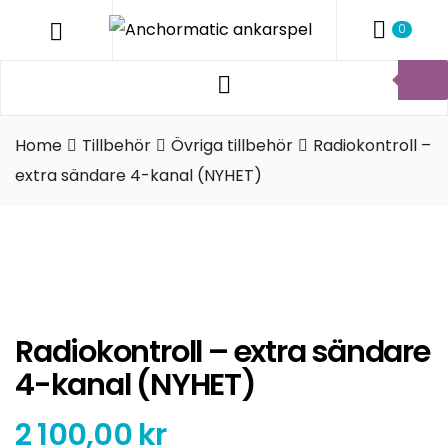
ANCHO
Menu
0
ANKARS
Products
Anchormatic
search
AB
Home
Tillbehör
Övriga tillbehör
Radiokontroll –
extra sändare 4-kanal (NYHET)
Radiokontroll – extra sändare
4-kanal (NYHET)
2 100,00
kr