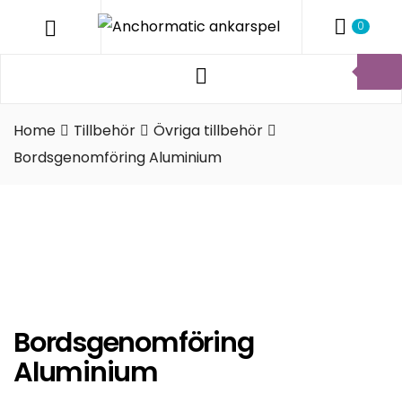
ANCHO
Menu
0
ANKARS
Products
Anchormatic
search
AB
Home
Tillbehör
Övriga tillbehör
Bordsgenomföring Aluminium
Bordsgenomföring
Aluminium