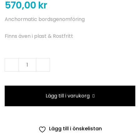
570,00
kr
Anchormatic bordsgenomföring
Finns även i plast & Rostfritt
Bordsgenomföring
Aluminium
mängd
Lägg till i varukorg
Lägg till i önskelistan