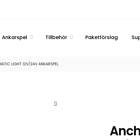
ATIC
Ankarspel
Tillbehör
Paketförslag
Su
L
TIC LIGHT 12V/24V ANKARSPEL
Anch