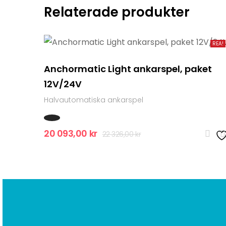
Relaterade produkter
REA!
Anchormatic Light ankarspel, paket
12V/24V
Halvautomatiska ankarspel
Det
Det
20 093,00
kr
22 326,00
kr
ursprungliga
nuvarande
priset
priset
var:
är:
22
20
326,00 kr.
093,00 kr.