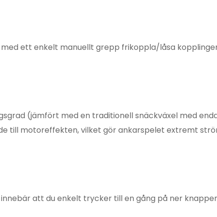
n med ett enkelt manuellt grepp frikoppla/låsa kopplingen
gsgrad (jämfört med en traditionell snäckväxel med enda
e till motoreffekten, vilket gör ankarspelet extremt strö
innebär att du enkelt trycker till en gång på ner knappen 