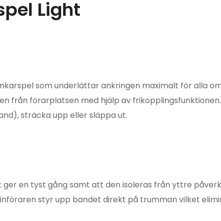
pel Light
ankarspel som underlättar ankringen maximalt för alla o
n från förarplatsen med hjälp av frikopplingsfunktionen. M
nd), sträcka upp eller släppa ut.
ger en tyst gång samt att den isoleras från yttre påverka
linföraren styr upp bandet direkt på trumman vilket elim