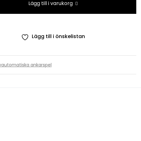
Lägg till i varukorg
karspel
ngd
Lägg till i önskelistan
vautomatiska ankarspel