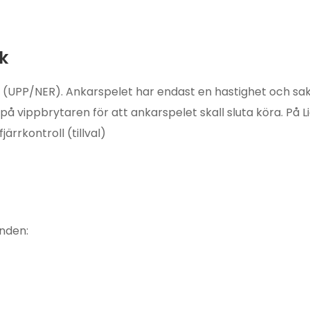
k
UPP/NER). Ankarspelet har endast en hastighet och sakn
å vippbrytaren för att ankarspelet skall sluta köra. På L
rrkontroll (tillval)
anden: