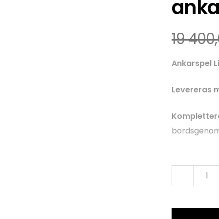
anka
19 400
Ankarspel L
Levereras 
Kompletter
bordsgenom
An
Lig
12